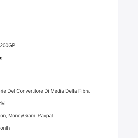
1200GP
e
rie Del Convertitore Di Media Della Fibra
ivi
nion, MoneyGram, Paypal
onth