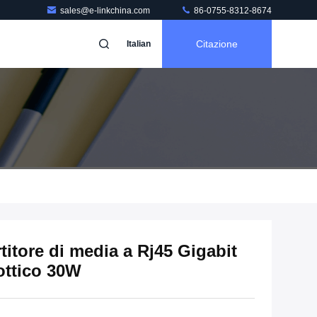
sales@e-linkchina.com
86-0755-8312-8674
Citazione
Italian
titore di media a Rj45 Gigabit
 ottico 30W