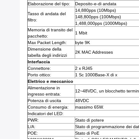
Elaborazione del tipo:
Deposito-e-di andata
14,880pps (10Mbps)
Tasso di andata del
148,800pps (100Mbps)
filtro:
1,488,000pps (1000Mbps)
Memoria di transito del
1 Mbit
pacchetto:
Max Packet Length:
byte 9K
Dimensione della
2K MAC Addresses
tabella degli indirizzi
Interfaccia
Connettore:
2 x RJ45
Porto ottico:
1 Sc 1000Base-X di x
Elettrico e meccanico
Alimentazione in
12~48VDC, un blocchetto terminal
ingresso entrata:
Potenza di uscita
48VDC
Consumo di energia:
massimo 65W.
Indicatori del LED:
PWR:
Stato di potere
L/A:
Stato di programmazione dei dat
POE:
Stato di PoE