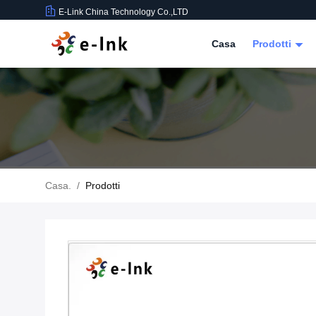
E-Link China Technology Co.,LTD
Casa
Prodotti
Casa.
/
Prodotti