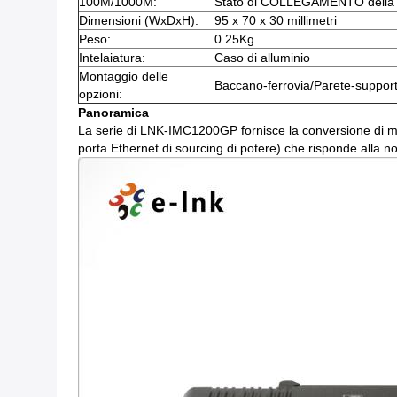
100M/1000M:
Stato di COLLEGAMENTO della 
Dimensioni (WxDxH):
95 x 70 x 30 millimetri
Peso:
0.25Kg
Intelaiatura:
Caso di alluminio
Montaggio delle
Baccano-ferrovia/Parete-suppor
opzioni:
Panoramica
La serie di LNK-IMC1200GP fornisce la conversione di me
porta Ethernet di sourcing di potere) che risponde alla 