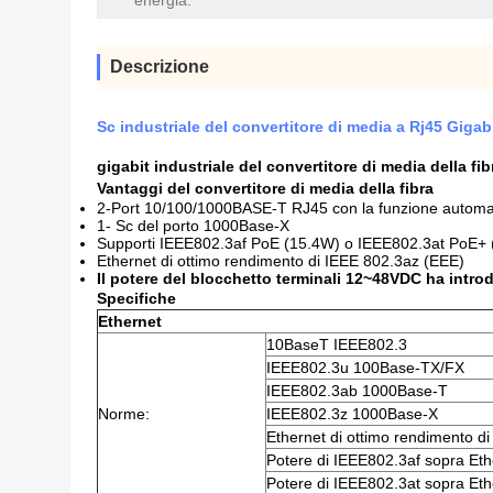
energia:
Descrizione
Sc industriale del convertitore di media a Rj45 Gigab
gigabit industriale del convertitore di media della 
Vantaggi del convertitore di media della
fibra
2-Port 10/100/1000BASE-T RJ45 con la funzione automa
1- Sc del porto 1000Base-X
Supporti IEEE802.3af PoE (15.4W) o IEEE802.3at PoE+
Ethernet di ottimo rendimento di IEEE 802.3az (EEE)
Il potere del blocchetto terminali 12~48VDC ha intro
Specifiche
Ethernet
10BaseT IEEE802.3
IEEE802.3u 100Base-TX/FX
IEEE802.3ab 1000Base-T
Norme:
IEEE802.3z 1000Base-X
Ethernet di ottimo rendimento d
Potere di IEEE802.3af sopra Eth
Potere di IEEE802.3at sopra Eth