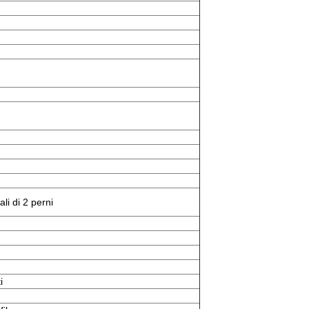
i di 2 perni
i