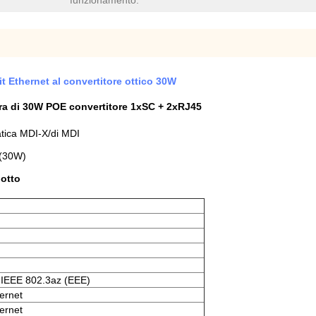
funzionamento:
it Ethernet al convertitore ottico 30W
fibra di 30W POE convertitore 1xSC + 2xRJ45
tica MDI-X/di MDI
 (30W)
dotto
i IEEE 802.3az (EEE)
ernet
ernet