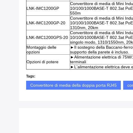
Convertitore di media di Mini Ind
LNK-IMC1200GP
10/100/1000BASE-T 802.3at PoE, p
550m
Convertitore di media di Mini Ind
LNK-IMC1200GP-20
10/100/1000BASE-T 802.3at PoE, p
1310nm, 20km
Convertitore di media di Mini Ind
LNK-IMC1200GPS-20
10/100/1000BASE-T 802.3at PoE, po
singolo modo, 1310/1550nm, 20
Montaggio delle
►Il sostegno della Baccano-ferrovi
opzioni
supporto della parete è incluso.
►Alimentazione elettrica di 75W/
Opzioni di potere
terminali
►L'alimentazione elettrica deve 
Tags:
Convertitore di media della doppia porta RJ45
con