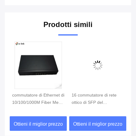
Prodotti simili
di
commutatore di Ethernet di
16 commutatore di rete
Co
10/100/1000M Fiber Media
ottico di SFP del
10
Converter porto di 3-FX +
commutatore del porto
Co
di 4-TX SFP
10/100/1000M Gigabit
de
zo
Ottieni il miglior prezzo
Ottieni il miglior prezzo
O
Fiber Port