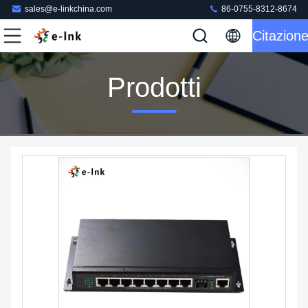
sales@e-linkchina.com
86-0755-8312-8674
Citazion
Prodotti