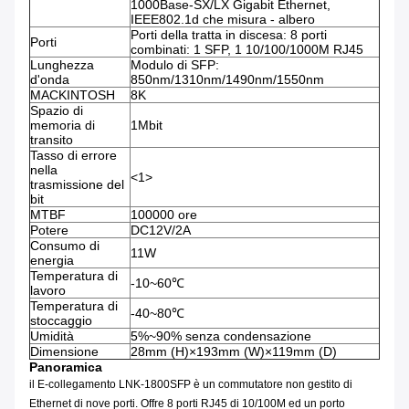
1000Base-SX/LX Gigabit Ethernet,
IEEE802.1d che misura - albero
Porti della tratta in discesa: 8 porti
Porti
combinati: 1 SFP, 1 10/100/1000M RJ45
Lunghezza
Modulo di SFP:
d'onda
850nm/1310nm/1490nm/1550nm
MACKINTOSH
8K
Spazio di
memoria di
1Mbit
transito
Tasso di errore
nella
<1>
trasmissione del
bit
MTBF
100000 ore
Potere
DC12V/2A
Consumo di
11W
energia
Temperatura di
-10~60℃
lavoro
Temperatura di
-40~80℃
stoccaggio
Umidità
5%~90% senza condensazione
Dimensione
28mm (H)×193mm (W)×119mm (D)
Panoramica
il E-collegamento LNK-1800SFP è un commutatore non gestito di
Ethernet di nove porti. Offre 8 porti RJ45 di 10/100M ed un porto