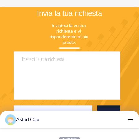
Invia la tua richiesta
Inviateci la vostra 
richiesta e vi 
risponderemo al più 
presto.
Invia
Astrid Cao