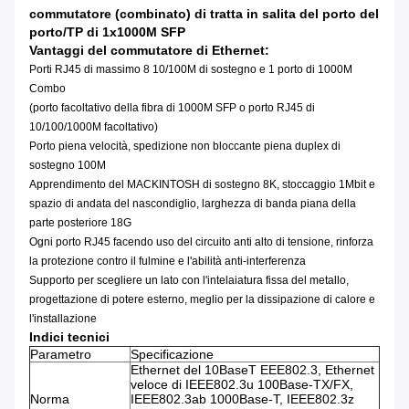
commutatore (combinato) di tratta in salita del porto del
porto/TP di 1x1000M SFP
Vantaggi
del commutatore
di
Ethernet
:
Porti RJ45 di massimo 8 10/100M di sostegno e 1 porto di 1000M
Combo
(porto facoltativo della fibra di 1000M SFP o porto RJ45 di
10/100/1000M facoltativo)
Porto piena velocità, spedizione non bloccante piena duplex di
sostegno 100M
Apprendimento del MACKINTOSH di sostegno 8K, stoccaggio 1Mbit e
spazio di andata del nascondiglio, larghezza di banda piana della
parte posteriore 18G
Ogni porto RJ45 facendo uso del circuito anti alto di tensione, rinforza
la protezione contro il fulmine e l'abilità anti-interferenza
Supporto per scegliere un lato con l'intelaiatura fissa del metallo,
progettazione di potere esterno, meglio per la dissipazione di calore e
l'installazione
Indici tecnici
Parametro
Specificazione
Ethernet del 10BaseT EEE802.3, Ethernet
veloce di IEEE802.3u 100Base-TX/FX,
Norma
IEEE802.3ab 1000Base-T, IEEE802.3z