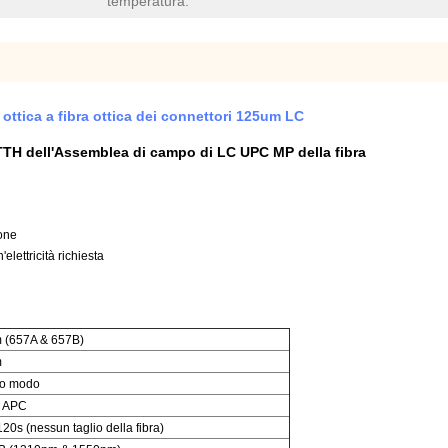
temperatura:
ottica a fibra ottica dei connettori 125um LC
FTTH dell'Assemblea di campo di LC UPC MP della fibra
ione
ettricità richiesta
 (657A & 657B)
m
lo modo
 APC
120s (nessun taglio della fibra)