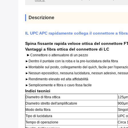
ottica:
Descrizione
IL UPC APC rapidamente collega il connettore a fibra 
Spina fissante rapida veloce ottica del connettore 
Vantaggi a fibra ottica del connettore di LC
►
Connettore o attenuatore di un pezzo
►Dentro il puntale con la roba e la pre-lucidatura della fibra
►Montabile sul posto, collegamento del quich, facile per l'operaz
►Nessun epossidico, nessuna lucidatura, nessun adesivo, nessun'el
►Rendimento elevato ed alta affidabilità
►Semplicemente e fibra o cavo fissa facile
Indici tecnici
Diametro di fibra ottica
125μm
Diametro stretto dell'amplificatore
900μ
Modo della fibra
Singo
Tipo di lucidatura
UPC o
Tempo di operazione
Circa 