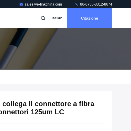
sales@e-linkchina.com
86-0755-8312-8674
Citazione
Italian
ollega il connettore a fibra
 connettori 125um LC