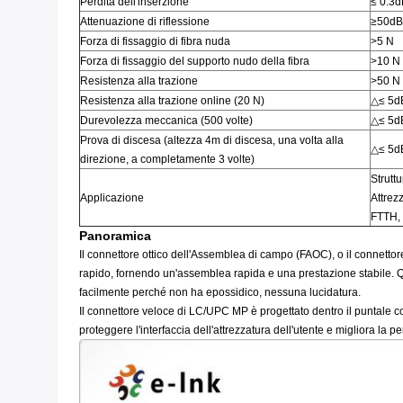
Perdita dell'inserzione
≤ 0.3
Attenuazione di riflessione
≥50dB
Forza di fissaggio di fibra nuda
>5 N
Forza di fissaggio del supporto nudo della fibra
>10 N
Resistenza alla trazione
>50 N
Resistenza alla trazione online (20 N)
△≤ 5dB
Durevolezza meccanica (500 volte)
△≤ 5dB
Prova di discesa (altezza 4m di discesa, una volta alla
△≤ 5dB
direzione, a completamente 3 volte)
Struttu
Applicazione
Attrezz
FTTH,
Panoramica
Il connettore ottico dell'Assemblea di campo (FAOC), o il connett
rapido, fornendo un'assemblea rapida e una prestazione stabile. Qu
facilmente perché non ha epossidico, nessuna lucidatura.
Il connettore veloce di LC/UPC MP è progettato dentro il puntale con
proteggere l'interfaccia dell'attrezzatura dell'utente e migliora la p