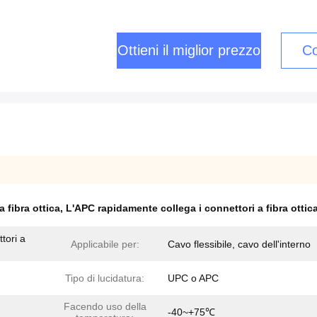
Ottieni il miglior prezzo
Co
 fibra ottica
,
L'APC rapidamente collega i connettori a fibra ottic
tori a
Applicabile per:
Cavo flessibile, cavo dell'interno
Tipo di lucidatura:
UPC o APC
Facendo uso della
-40~+75℃