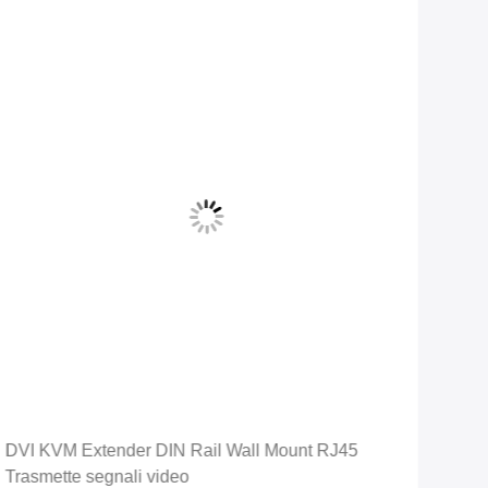
DVI KVM Extender DIN Rail Wall Mount RJ45
DVI
Trasmette segnali video
otti