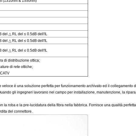
dB (1310nm & 1550nm)
 del △ RL del ≤ 0.5dB dell'IL
 del △ RL del ≤ 0.5dB dell'IL
 del △ RL del ≤ 0.5dB dell'IL
ra di distribuzione ottica;
ature di rete ottiche;
 CATV
ore veloce è una soluzione perfetta per funzionamento archivato ed il collegament
ando gli ingegneri lavorano nel campo per installazione, manutenzione, la riparazion
 la roba e la pre-lucidatura della fibra nella fabbrica. Fornisce una qualità perfetta
erdita del connettore.