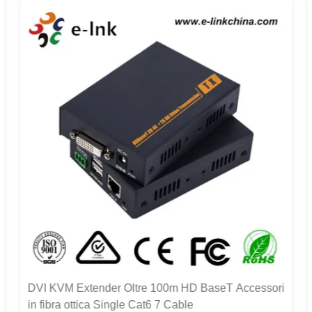
DVI KVM Extender Oltre 100m HD BaseT Accessori
in fibra ottica Single Cat6 7 Cable