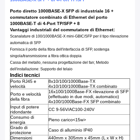
Porto diretto 1000BASE-X SFP di industriale 16 +
commutatore combinato di Ethernet del porto
1000BASE-T di 4-Port TP/SFP + 8
Vantaggi
industriali
del commutatore
di
Ethernet
:
Scanalature di 100/1000BASE-X mini-GBIC/SFP per il tipo rilevazione
automatica di SFP
Fornisca il porto della fibra dell'interfaccia di SFP, sostenga
singola/transmissione a fibra ottica doppia
Cassa del metallo, nessuna progettazione del fan; Metodo
dell'installazione: Supporto del telaio
Indici tecnici
Porto RJ45 e
8x10/100/1000Base-TX
velocità
4x10/100/1000Base-TX combinato
16x100/1000Base-FX rilevazione di SFP
Porto e velocità
(effettuato in due modi, automatico)
della fibra
4x100/1000Base-FX SFP combinato
Input di potere
CC 9-56V/AC100-240V
ridondante
Consumo di
Pieno carico<15w>
energia
Grado di
Caso di alluminio IP40
protezione
Dimensioni
440mm x 305mm x 45mm (L x W x H)