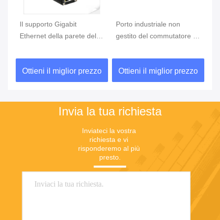
le
Il supporto Gigabit
Porto industriale non
In
T
Ethernet della parete della
gestito del commutatore 8
ri
ferrovia di BACCANO
di Ethernet 10/100Base-T
in
commuta 10 il porto
+ 2 porto 100BASE-FX
co
zo
Ottieni il miglior prezzo
Ottieni il miglior prezzo
O
10/100/1000T
Invia la tua richiesta
Inviateci la vostra 
richiesta e vi 
risponderemo al più 
presto.