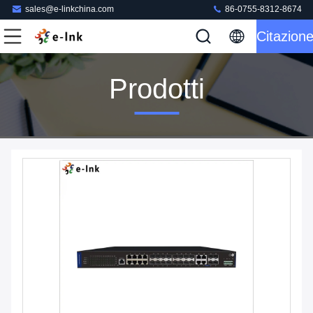
sales@e-linkchina.com
86-0755-8312-8674
Citazion
Prodotti