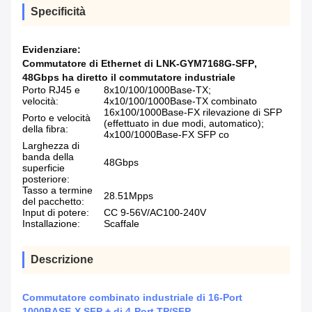
Specificità
Evidenziare:
Commutatore di Ethernet di LNK-GYM7168G-SFP
,
48Gbps ha diretto il commutatore industriale
Porto RJ45 e
8x10/100/1000Base-TX;
velocità:
4x10/100/1000Base-TX combinato
16x100/1000Base-FX rilevazione di SFP
Porto e velocità
(effettuato in due modi, automatico);
della fibra:
4x100/1000Base-FX SFP co
Larghezza di
banda della
48Gbps
superficie
posteriore:
Tasso a termine
28.51Mpps
del pacchetto:
Input di potere:
CC 9-56V/AC100-240V
Installazione:
Scaffale
Descrizione
Commutatore combinato industriale di 16-Port
1000BASE-X SFP + di 4-Port TP/SFP