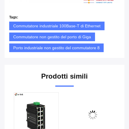
Tags:
Commutatore industriale 100Base-T di Ethernet
Commutatore non gestito del porto di Giga
Porto industriale non gestito del commutatore 8
Prodotti simili