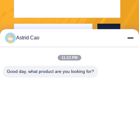
Invia
Astrid Cao
11:23 PM
Good day, what product are you looking for?
E-Link China Technology Co.,LTD
sales@e-linkchina.com
86-0755-8312-8674
5F, D di costruzione del sud,
parco scientifico di Jinsheng
hui, no. 3, strada di Dafu, via
di Fucheng, Guanlan, distret
to di Longhua, Shenzhen, Ci