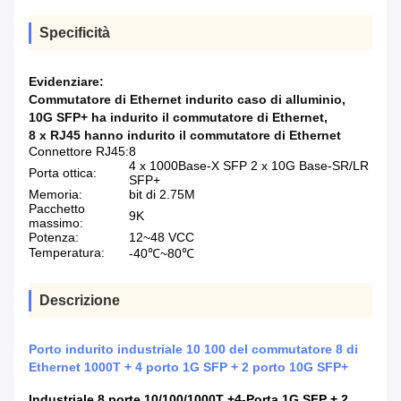
Specificità
Evidenziare:
Commutatore di Ethernet indurito caso di alluminio
,
10G SFP+ ha indurito il commutatore di Ethernet
,
8 x RJ45 hanno indurito il commutatore di Ethernet
Connettore RJ45:
8
4 x 1000Base-X SFP 2 x 10G Base-SR/LR
Porta ottica:
SFP+
Memoria:
bit di 2.75M
Pacchetto
9K
massimo:
Potenza:
12~48 VCC
Temperatura:
-40℃~80℃
Descrizione
Porto indurito industriale 10 100 del commutatore 8 di
Ethernet 1000T + 4 porto 1G SFP + 2 porto 10G SFP+
Industriale 8 porte 10/100/1000T +
4
-Porta 1G SFP + 2