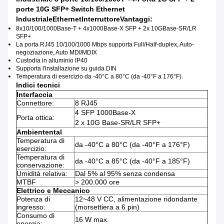
porte 10G SFP+ Switch Ethernet
Industriale
Ethernet
Interruttore
Vantaggi:
8x10/100/1000Base-T + 4x1000Base-X SFP + 2x 10GBase-SR/LR
SFP+
La porta RJ45 10/100/1000 Mbps supporta Full/Half-duplex, Auto-
negoziazione, Auto MDI/MDIX
Custodia in alluminio IP40
Supporta l'installazione su guida DIN
Temperatura di esercizio da -40°C a 80°C (da -40°F a 176°F).
Indici tecnici
Interfaccia
Connettore:
8 RJ45
4 SFP 1000Base-X
Porta ottica:
2 x 10G Base-SR/LR SFP+
Ambiente
ntal
Temperatura di
da -40°C a 80°C (da -40°F a 176°F)
esercizio:
Temperatura di
da -40°C a 85°C (da -40°F a 185°F)
conservazione:
Umidità relativa:
Dal 5% al ​​95% senza condensa
MTBF
> 200.000 ore
Elettrico e Meccanico
Potenza di
12~48 V CC, alimentazione ridondante
ingresso:
(morsettiera a 6 pin)
Consumo di
16 W max.
energia: