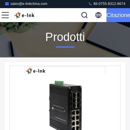
sales@e-linkchina.com
86-0755-8312-8674
Citazion
Prodotti