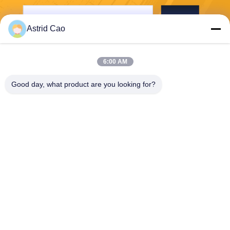
Invia
Astrid Cao
6:00 AM
Good day, what product are you looking for?
E-Link China Technology Co.,LTD
sales@e-linkchina.com
86-0755-8312-8674
5F, D di costruzione del sud,
parco scientifico di Jinsheng
hui, no. 3, strada di Dafu, via
di Fucheng, Guanlan, distret
to di Longhua, Shenzhen, Ci
na