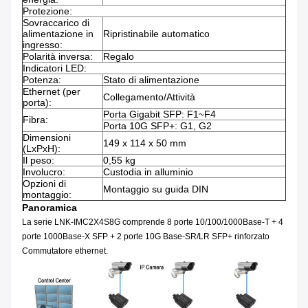
Protezione:
Sovraccarico di
alimentazione in
Ripristinabile automatico
ingresso:
Polarità inversa:
Regalo
Indicatori LED:
Potenza:
Stato di alimentazione
Ethernet (per
Collegamento/Attività
porta):
Porta Gigabit SFP: F1~F4
Fibra:
Porta 10G SFP+: G1, G2
Dimensioni
149 x 114 x 50 mm
(LxPxH):
Il peso:
0,55 kg
Involucro:
Custodia in alluminio
Opzioni di
Montaggio su guida DIN
montaggio:
Panoramica
La serie LNK-IMC2X4S8G comprende 8 porte 10/100/1000Base-T + 4
porte 1000Base-X SFP + 2 porte 10G Base-SR/LR SFP+ rinforzato
Commutatore ethernet.