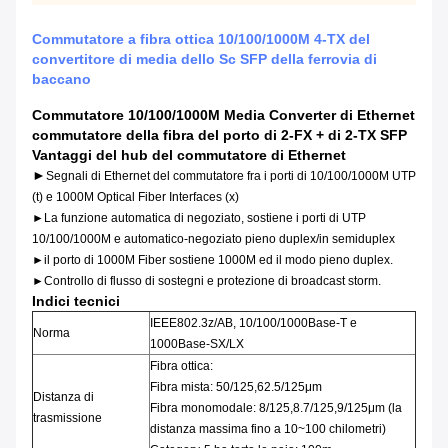
Commutatore a fibra ottica 10/100/1000M 4-TX del
convertitore di media dello Sc SFP della ferrovia di
baccano
Commutatore 10/100/1000M Media Converter di Ethernet
commutatore della fibra del porto di 2-FX + di 2-TX SFP
Vantaggi del hub
del commutatore di Ethernet
►
Segnali di Ethernet del commutatore fra i porti di 10/100/1000M UTP
(t) e 1000M Optical Fiber Interfaces (x)
►La funzione automatica di negoziato, sostiene i porti di UTP
10/100/1000M e automatico-negoziato pieno duplex/in semiduplex
►il porto di 1000M Fiber sostiene 1000M ed il modo pieno duplex.
►Controllo di flusso di sostegni e protezione di broadcast storm.
Indici tecnici
IEEE802.3z/AB, 10/100/1000Base-T e
Norma
1000Base-SX/LX
Fibra ottica:
Fibra mista: 50/125,62.5/125μm
Distanza di
Fibra monomodale: 8/125,8.7/125,9/125μm (la
trasmissione
distanza massima fino a 10~100 chilometri)