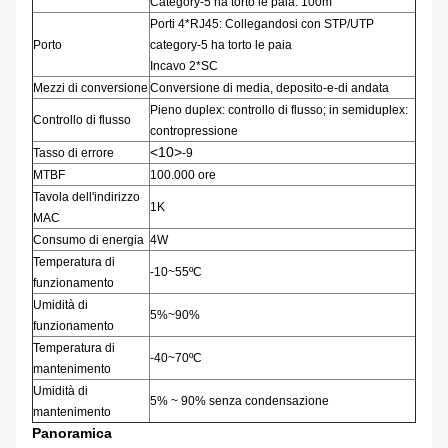
Category-5 ha torto le paia: 100m
Porti 4*RJ45: Collegandosi con STP/UTP
Porto
category-5 ha torto le paia
Incavo 2*SC
Mezzi di conversione
Conversione di media, deposito-e-di andata
Pieno duplex: controllo di flusso; in semiduplex:
Controllo di flusso
contropressione
<10>
Tasso di errore
-9
MTBF
100.000 ore
Tavola dell'indirizzo
1K
MAC
Consumo di energia
4W
Temperatura di
-10~55ºC
funzionamento
Umidità di
5%~90%
funzionamento
Temperatura di
-40~70ºC
mantenimento
Umidità di
5% ~ 90% senza condensazione
mantenimento
Panoramica