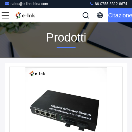
sales@e-linkchina.com
86-0755-8312-8674
Citazion
Prodotti