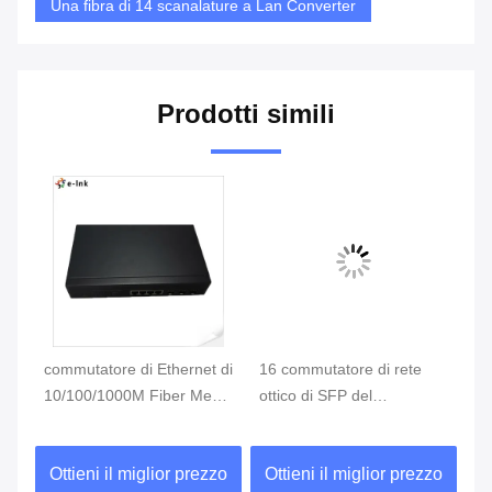
Una fibra di 14 scanalature a Lan Converter
Prodotti simili
di
commutatore di Ethernet di
16 commutatore di rete
Co
10/100/1000M Fiber Media
ottico di SFP del
10
Converter porto di 3-FX +
commutatore del porto
Co
di 4-TX SFP
10/100/1000M Gigabit
de
zo
Ottieni il miglior prezzo
Ottieni il miglior prezzo
O
Fiber Port