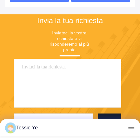
Invia la tua richiesta
Inviateci la vostra 
richiesta e vi 
risponderemo al più 
presto.
Invia
Tessie Ye