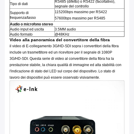
RS485 (difetto) o RS422 (facoltativo),
Tipo di dati
segnale del controllo
115200bps massimo per RS422
Supporto di
frequenza/tasso
57600bps massimo per RS485
Audio o microfono stereo
Audio input ed uscita
3.5MM audio
Audio formato
@48KHz
Video alla panoramica del convertitore della fibra
il video di E-collegamento 3G/HD-SDI sopra i convertitori della fibra
include un trasmettitore ed un ricevitore per il segnale di 1080P
3G/HD-SDI. Questa serie di video al convertitore della fibra ha la
prestazione stabile, la chiara qualità di immagine ed alta stabilità con
l'indicazione di stato del LED sul corpo del dispositivo. Lo stato di
lavoro dei dispositivi può essere osservato visivamente.