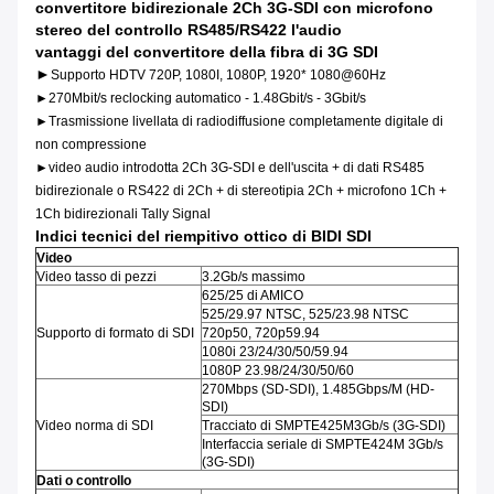
convertitore bidirezionale 2Ch 3G-SDI con microfono
stereo del controllo RS485/RS422 l'audio
vantaggi del convertitore della fibra di 3G SDI
►
Supporto HDTV 720P, 1080I, 1080P, 1920* 1080@60Hz
►270Mbit/s reclocking automatico - 1.48Gbit/s - 3Gbit/s
►Trasmissione livellata di radiodiffusione completamente digitale di
non compressione
►video audio introdotta 2Ch 3G-SDI e dell'uscita + di dati RS485
bidirezionale o RS422 di 2Ch +
di stereotipia 2Ch + microfono 1Ch +
1Ch bidirezionali Tally Signal
Indici tecnici del riempitivo ottico di BIDI SDI
Video
Video tasso di pezzi
3.2Gb/s massimo
625/25 di AMICO
525/29.97 NTSC, 525/23.98 NTSC
Supporto di formato di SDI
720p50, 720p59.94
1080i 23/24/30/50/59.94
1080P 23.98/24/30/50/60
270Mbps (SD-SDI), 1.485Gbps/M (HD-
SDI)
Video norma di SDI
Tracciato di SMPTE425M3Gb/s (3G-SDI)
Interfaccia seriale di SMPTE424M 3Gb/s
(3G-SDI)
Dati o controllo