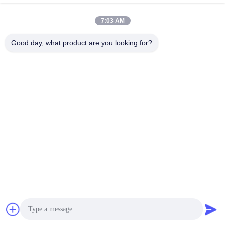
7:03 AM
Good day, what product are you looking for?
E-Link China Technology Co.,LTD
sales@e-linkchina.com
86-0755-8312-8674
5F, D di costruzione del sud,
parco scientifico di Jinsheng
hui, no. 3, strada di Dafu, via
di Fucheng, Guanlan, distret
to di Longhua, Shenzhen, Ci
na
Cina Buona qualità Commutatore industriale di PoE Fornitore. 2026 E-link
China Technology Co.,LTD Tutti i diritti riservati.