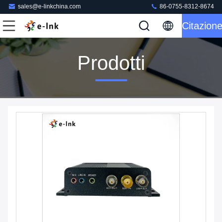
sales@e-linkchina.com
86-0755-8312-8674
Citazion
Prodotti