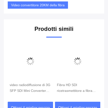
Video convertitore 20KM della fibra
Prodotti simili
video radiodiffusione di 3G
Fibra HD SDI
Co
DI
SFP SDI Mini Converter
ricetrasmettitore a fibra
Et
Optical Fiber For 1080P
ottica del convertitore 16-
de
Channels di Ethernet al
vi
zo
Ottieni il miglior prezzo
Ottieni il miglior prezzo
O